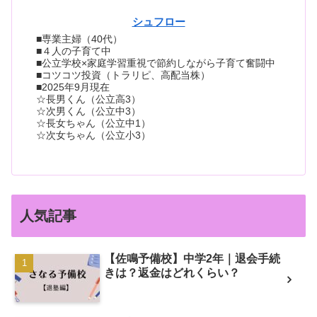
シュフロー
■専業主婦（40代）
■４人の子育て中
■公立学校×家庭学習重視で節約しながら子育て奮闘中
■コツコツ投資（トラリピ、高配当株）
■2025年9月現在
☆長男くん（公立高3）
☆次男くん（公立中3）
☆長女ちゃん（公立中1）
☆次女ちゃん（公立小3）
人気記事
【佐鳴予備校】中学2年｜退会手続
きは？返金はどれくらい？