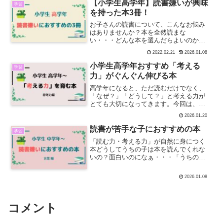
きたらいいな、精米したての鮮度のいい
【小学生高学年】読書嫌いが興味
学習
お米を食べたいな、そして...
を持った本3冊！
お子さんの読書について、こんなお悩み
はありませんか？本を全然読まな
い・・・どんな本を選んだらよいのかわ
からない・・・読書の習慣をつけてほし
2022.02.21
2026.01.08
い・・・読書はたくさんしてほしいけ
ど、小学校高学年くらいになると、ゲー
小学生高学年おすすめ「考える
学習
ムやテレビに夢中になるお子さんも...
力」がぐんぐん伸びる本
高学年になると、ただ読むだけでなく、
「なぜ？」「どうして？」と考える力が
とても大切になってきます。今回は、小
学生高学年にぴったりな“考える力が身に
2026.01.20
つく本”を2冊ご紹介します。どちらもマ
ンガや図解が多く、読書が苦手な子でも
読書が苦手な子におすすめの本
学習
読みやすい内容です。...
「読む力・考える力」が自然に身につく
本どうしてうちの子は本を読んでくれな
いの？面白いのになぁ・・・「うちの
子、本を読むのが苦手で…」そんな悩み
を持つ親御さんはとても多いですよね。
2026.01.08
今回は、本が苦手な小学生でも読みやす
く、楽しく読めるおすすめ本...
コメント