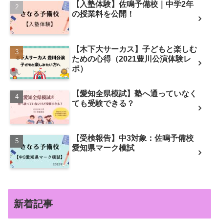
【入塾体験】佐鳴予備校｜中学2年
の授業料を公開！
【木下大サーカス】子どもと楽しむ
ための心得（2021豊川公演体験レ
ポ）
【愛知全県模試】塾へ通っていなく
ても受験できる？
【受検報告】中3対象：佐鳴予備校
愛知県マーク模試
新着記事