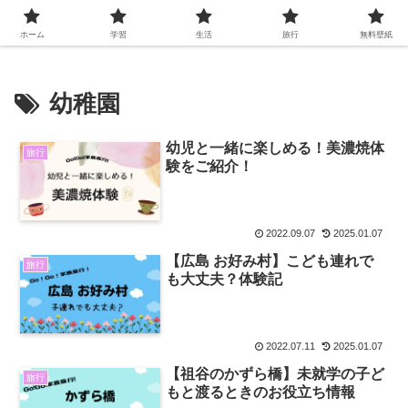
ホーム
学習
生活
旅行
無料壁紙
幼稚園
幼児と一緒に楽しめる！美濃焼体
旅行
験をご紹介！
2022.09.07
2025.01.07
【広島 お好み村】こども連れで
旅行
も大丈夫？体験記
2022.07.11
2025.01.07
【祖谷のかずら橋】未就学の子ど
旅行
もと渡るときのお役立ち情報