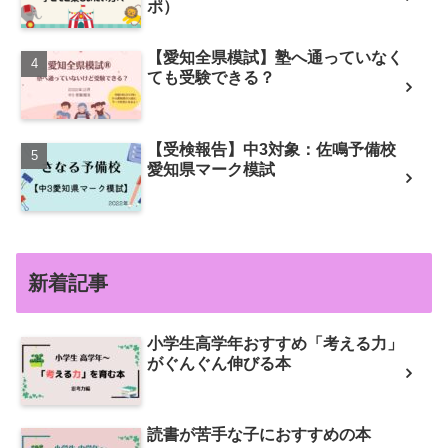
ポ）
【愛知全県模試】塾へ通っていなく
ても受験できる？
【受検報告】中3対象：佐鳴予備校
愛知県マーク模試
新着記事
小学生高学年おすすめ「考える力」
がぐんぐん伸びる本
読書が苦手な子におすすめの本