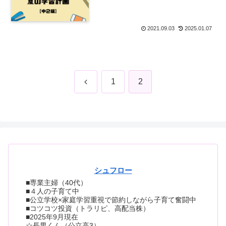
2021.09.03
2025.01.07
前
1
2
へ
シュフロー
■専業主婦（40代）
■４人の子育て中
■公立学校×家庭学習重視で節約しながら子育て奮闘中
■コツコツ投資（トラリピ、高配当株）
■2025年9月現在
☆長男くん（公立高3）