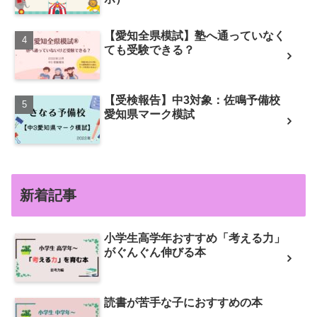
【愛知全県模試】塾へ通っていなく
ても受験できる？
【受検報告】中3対象：佐鳴予備校
愛知県マーク模試
新着記事
小学生高学年おすすめ「考える力」
がぐんぐん伸びる本
読書が苦手な子におすすめの本