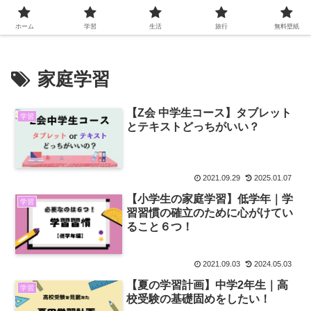
ホーム
学習
生活
旅行
無料壁紙
家庭学習
【Z会 中学生コース】タブレット
学習
とテキストどっちがいい？
2021.09.29
2025.01.07
【小学生の家庭学習】低学年｜学
学習
習習慣の確立のために心がけてい
ること６つ！
2021.09.03
2024.05.03
【夏の学習計画】中学2年生｜高
学習
校受験の基礎固めをしたい！